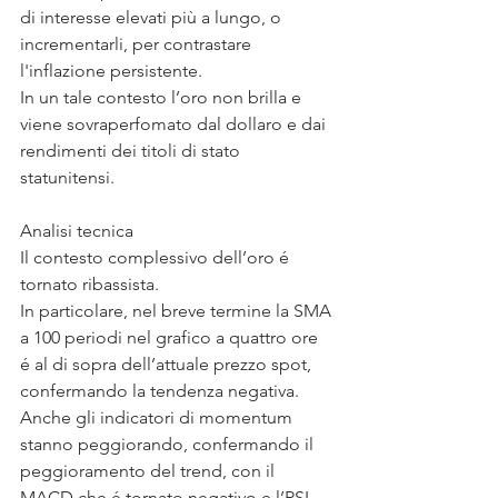
di interesse elevati più a lungo, o 
incrementarli, per contrastare 
l'inflazione persistente.
In un tale contesto l’oro non brilla e 
viene sovraperfomato dal dollaro e dai 
rendimenti dei titoli di stato 
statunitensi.
Analisi tecnica
Il contesto complessivo dell’oro é 
tornato ribassista.
In particolare, nel breve termine la SMA 
a 100 periodi nel grafico a quattro ore 
é al di sopra dell’attuale prezzo spot, 
confermando la tendenza negativa.
Anche gli indicatori di momentum 
stanno peggiorando, confermando il 
peggioramento del trend, con il 
MACD che é tornato negativo e l’RSI 