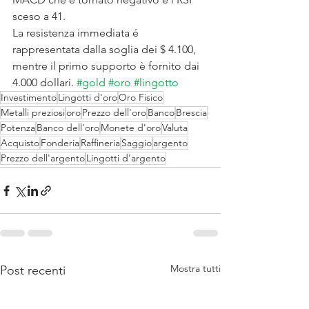
sceso a 41.
La resistenza immediata é 
rappresentata dalla soglia dei $ 4.100, 
mentre il primo supporto è fornito dai 
4.000 dollari. 
#gold
#oro
#lingotto
Investimento
Lingotti d'oro
Oro Fisico
Metalli preziosi
oro
Prezzo dell'oro
Banco
Brescia
Potenza
Banco dell'oro
Monete d'oro
Valuta
Acquisto
Fonderia
Raffineria
Saggio
argento
Prezzo dell'argento
Lingotti d'argento
Mostra tutti
Post recenti