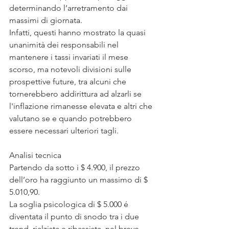
determinando l’arretramento dai 
massimi di giornata.
Infatti, questi hanno mostrato la quasi 
unanimità dei responsabili nel 
mantenere i tassi invariati il ​​mese 
scorso, ma notevoli divisioni sulle 
prospettive future, tra alcuni che 
tornerebbero addirittura ad alzarli se 
l'inflazione rimanesse elevata e altri che 
valutano se e quando potrebbero 
essere necessari ulteriori tagli.
Analisi tecnica
Partendo da sotto i $ 4.900, il prezzo 
dell’oro ha raggiunto un massimo di $ 
5.010,90.
La soglia psicologica di $ 5.000 é 
diventata il punto di snodo tra i due 
trend, rialzista e ribassista, nel breve 