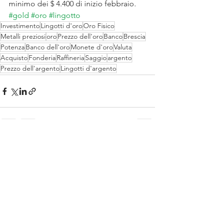
minimo dei $ 4.400 di inizio febbraio. 
#gold
#oro
#lingotto
Investimento
Lingotti d'oro
Oro Fisico
Metalli preziosi
oro
Prezzo dell'oro
Banco
Brescia
Potenza
Banco dell'oro
Monete d'oro
Valuta
Acquisto
Fonderia
Raffineria
Saggio
argento
Prezzo dell'argento
Lingotti d'argento
Mostra tutti
Post recenti