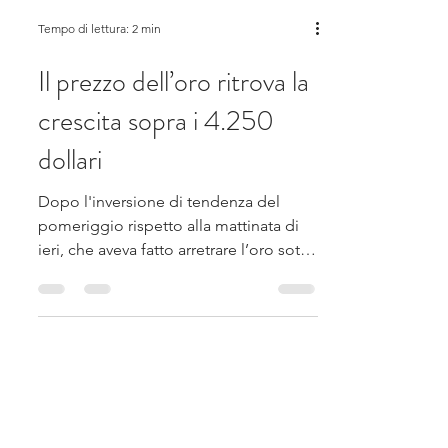
Tempo di lettura: 2 min
Il prezzo dell’oro ritrova la
crescita sopra i 4.250
dollari
Dopo l'inversione di tendenza del
pomeriggio rispetto alla mattinata di
ieri, che aveva fatto arretrare l’oro sotto
i $ 4.250, oggi il metallo prezioso ha
ritrovato la spinta necessaria per
riportarsi al di sopra di tale soglia. Il
recupero odierno dell’oro si basa sulle