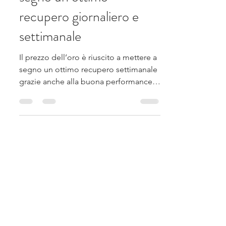
Il prezzo dell’oro mette a
segno un ottimo
recupero giornaliero e
settimanale
Il prezzo dell’oro è riuscito a mettere a
segno un ottimo recupero settimanale
grazie anche alla buona performance
giornaliera di venerdì con un +2,39%. I
deludenti dati NFP statunitensi
pubblicati venerdì e il calo settimanale
del prezzo del petrolio, determinato
dai positivi sviluppi della guerra in
Medio Oriente, con particolare
riferimento alla riapertura dello stretto
di Hormuz, hanno permesso di ridurre
le possibilità di un rialzo dei tassi
d’interesse a settembre da pa