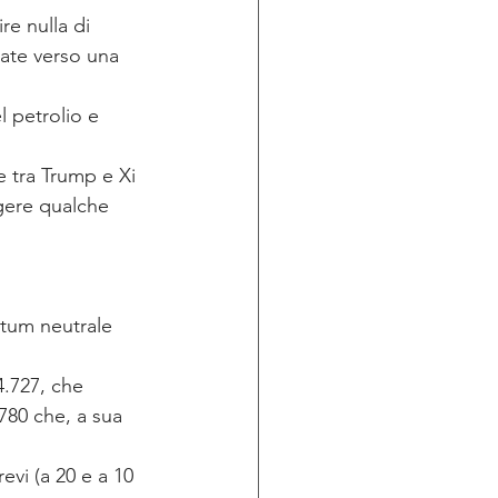
re nulla di 
tate verso una 
l petrolio e 
e tra Trump e Xi 
gere qualche 
tum neutrale 
.727, che 
780 che, a sua 
vi (a 20 e a 10 