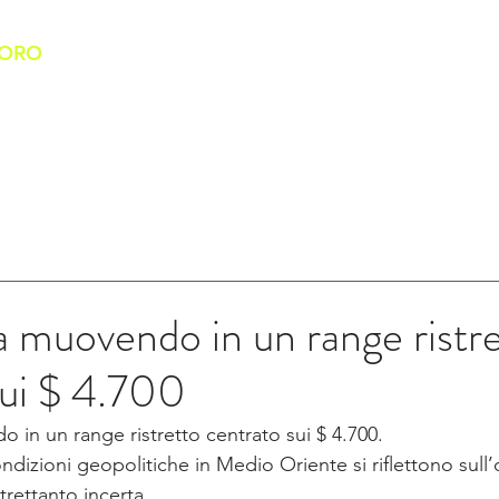
'ORO
HOME
CHI SIAMO
BANCO DELL'ORO
SERVIZI
ta muovendo in un range ristr
sui $ 4.700
o in un range ristretto centrato sui $ 4.700.
ondizioni geopolitiche in Medio Oriente si riflettono sull’
rettanto incerta. 