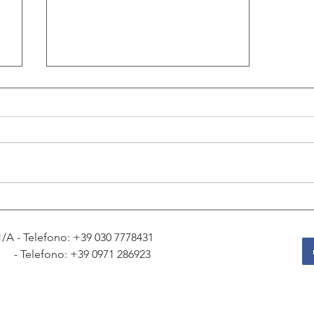
n
Il prezzo dell’oro ritrova la crescita
sopra i 4.250 dollari
81/A - Telefono: +39
030 7778431
1 - Telefono: +39
0971 286923