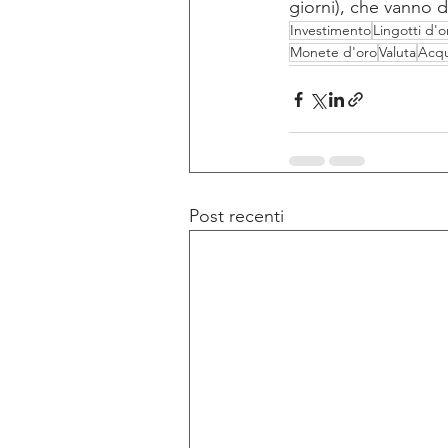
giorni), che vanno da
Investimento
Lingotti d'o
Monete d'oro
Valuta
Acqu
Post recenti