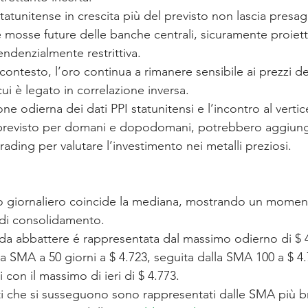
 statunitense in crescita più del previsto non lascia presagi
e mosse future delle banche centrali, sicuramente proiet
endenzialmente restrittiva.
contesto, l’oro continua a rimanere sensibile ai prezzi de
cui è legato in correlazione inversa.
one odierna dei dati PPI statunitensi e l’incontro al vertic
 previsto per domani e dopodomani, potrebbero aggiun
rading per valutare l’investimento nei metalli preziosi.
ico giornaliero coincide la mediana, mostrando un momen
 di consolidamento.
 da abbattere é rappresentata dal massimo odierno di $ 4
a SMA a 50 giorni a $ 4.723, seguita dalla SMA 100 a $ 4.
 con il massimo di ieri di $ 4.773.
ti che si susseguono sono rappresentati dalle SMA più bre