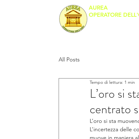
AUREA
OPERATORE DELL
Banco Metalli
All Posts
Tempo di lettura: 1 min
L’oro si s
centrato 
L’oro si sta muovend
L’incertezza delle c
muove in maniera alt