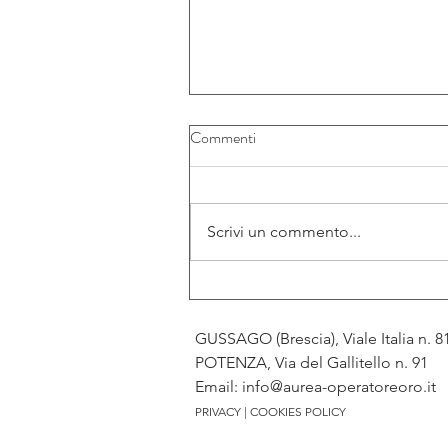
Commenti
Scrivi un commento...
Il prezzo dell’oro mette a segno u
ottimo recupero giornaliero e
GUSSAGO (Brescia), Viale Italia n. 
settimanale
POTENZA, Via del Gallitello n. 9
Em
ail:
info@aurea-operatoreoro.it
PRIVACY
|
COOKIES POLICY