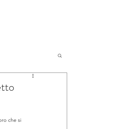
NOVITA'
BLOG
CONTATTI
etto
oro che si 