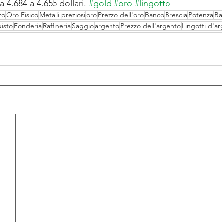
 4.684 a 4.655 dollari. 
#gold
#oro
#lingotto
ro
Oro Fisico
Metalli preziosi
oro
Prezzo dell'oro
Banco
Brescia
Potenza
Ba
isto
Fonderia
Raffineria
Saggio
argento
Prezzo dell'argento
Lingotti d'a