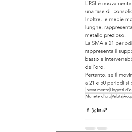
L’RSI è nuovamente 
una fase di  consol
Inoltre, le medie mo
lunghe, rappresentan
metallo prezioso.
La SMA a 21 periodi 
rappresenta il supp
basso e interverreb
dell’oro.
Pertanto, se il mov
a 21 e 50 periodi si
Investimento
Lingotti d'o
Monete d'oro
Valuta
Acqu