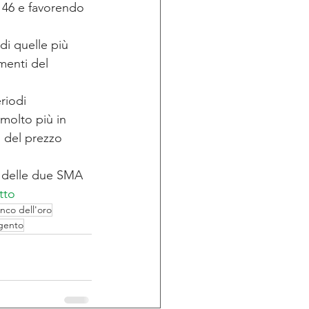
 46 e favorendo 
di quelle più 
menti del 
riodi 
molto più in 
 del prezzo 
o delle due SMA 
tto
nco dell'oro
rgento