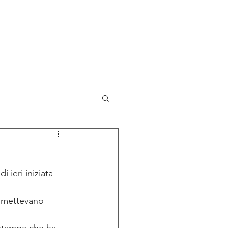
NOVITA'
BLOG
CONTATTI
 ieri iniziata 
mmettevano 