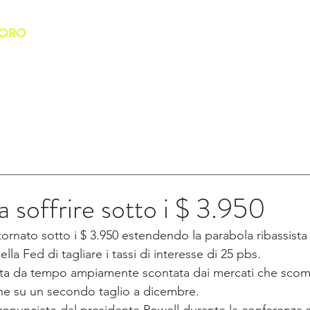
'ORO
HOME
CHI SIAMO
BANCO DELL'ORO
SERVIZI
a soffrire sotto i $ 3.950
tornato sotto i $ 3.950 estendendo la parabola ribassista di
la Fed di tagliare i tassi di interesse di 25 pbs.
tata da tempo ampiamente scontata dai mercati che sco
e su un secondo taglio a dicembre.