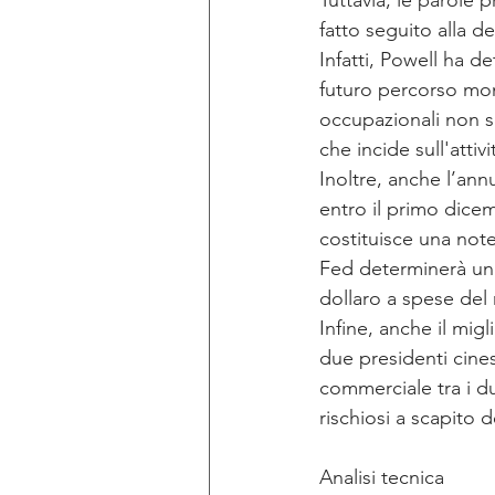
Tuttavia, le parole
fatto seguito alla 
Infatti, Powell ha d
futuro percorso mon
occupazionali non so
che incide sull'atti
Inoltre, anche l’ann
entro il primo dicem
costituisce una note
Fed determinerà un 
dollaro a spese del
Infine, anche il mig
due presidenti cine
commerciale tra i du
rischiosi a scapito d
Analisi tecnica