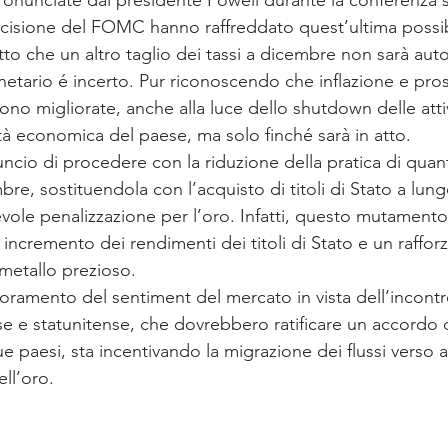
 pronunciate dal presidente Powell durante la conferenza
decisione del FOMC hanno raffreddato quest’ultima possibi
etto che un altro taglio dei tassi a dicembre non sarà aut
etario é incerto. Pur riconoscendo che inflazione e pros
no migliorate, anche alla luce dello shutdown delle atti
vità economica del paese, ma solo finché sarà in atto.
uncio di procedere con la riduzione della pratica di quant
bre, sostituendola con l’acquisto di titoli di Stato a lun
vole penalizzazione per l’oro. Infatti, questo mutamento d
incremento dei rendimenti dei titoli di Stato e un raffo
 metallo prezioso.
lioramento del sentiment del mercato in vista dell’incontr
se e statunitense, che dovrebbero ratificare un accordo 
e paesi, sta incentivando la migrazione dei flussi verso a
ell’oro.