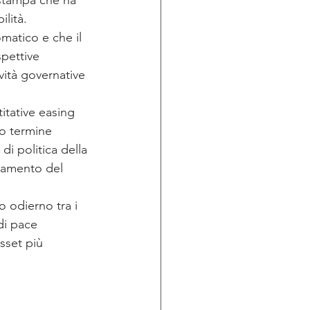
 stampa che ha 
lità.
omatico e che il 
pettive 
vità governative 
itative easing 
go termine 
i politica della 
rzamento del 
o odierno tra i 
di pace 
sset più 