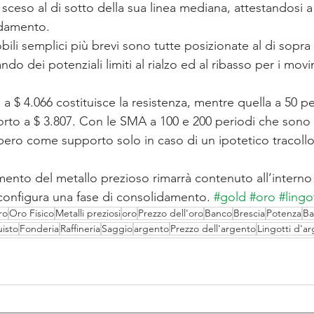
sceso al di sotto della sua linea mediana, attestandosi a
idamento.
bili semplici più brevi sono tutte posizionate al di sopra 
do dei potenziali limiti al rialzo ed al ribasso per i movi
a $ 4.066 costituisce la resistenza, mentre quella a 50 pe
orto a $ 3.807. Con le SMA a 100 e 200 periodi che sono 
bero come supporto solo in caso di un ipotetico tracollo
imento del metallo prezioso rimarrà contenuto all’intern
 configura una fase di consolidamento. 
#gold
#oro
#lingo
ro
Oro Fisico
Metalli preziosi
oro
Prezzo dell'oro
Banco
Brescia
Potenza
Ba
isto
Fonderia
Raffineria
Saggio
argento
Prezzo dell'argento
Lingotti d'a