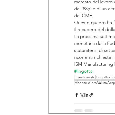
mercato del lavoro d
dell'88% e di un al
del CME.
Questo quadro ha fav
il recupero del dolla
La prossima settiman
monetaria della Fed 
statunitensi di set
ricorrenti richieste 
ISM Manufacturing PM
#lingotto
Investimento
Lingotti d'o
Monete d'oro
Valuta
Acqu