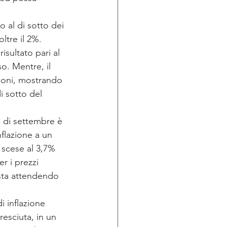
o al di sotto dei 
ltre il 2%.
sultato pari al 
o. Mentre, il 
ioni, mostrando 
i sotto del 
n di settembre è 
nflazione a un 
scese al 3,7% 
r i prezzi 
ista attendendo 
i inflazione 
esciuta, in un 