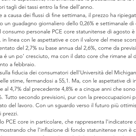
i tagli dei tassi entro la fine dell’anno.
a causa dei flussi di fine settimana, il prezzo ha ripiegat
o un guadagno giornaliero dello 0,26% e settimanale di o
al consumo personale PCE core statunitense di agosto è ri
in linea con le aspettative e con il valore del mese scors
ntato del 2,7% su base annua dal 2,6%, come da previs
ita é un po’ cresciuto, ma con il dato core che rimane al d
nto a febbraio.
o sulla fiducia dei consumatori dell'Università del Michiga
elle stime, fermandosi a 55,1. Ma, con le aspettative di i
 al 4,7% dal precedente 4,8% e a cinque anni che sono 
. Tutto secondo previsioni, pur con la preoccupazioni pe
cato del lavoro. Con un sguardo verso il futuro più ottim
 prezzi.
llo PCE core in particolare, che rappresenta l’indicatore d
 mostrando che l’inflazione di fondo statunitense non è cr