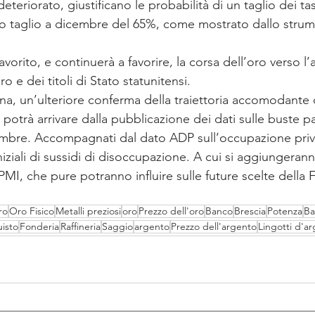
eteriorato, giustificano le probabilità di un taglio dei ta
tro taglio a dicembre del 65%, come mostrato dallo str
orito, e continuerà a favorire, la corsa dell’oro verso l’
ro e dei titoli di Stato statunitensi.
a, un’ulteriore conferma della traiettoria accomodante d
potrà arrivare dalla pubblicazione dei dati sulle buste p
tembre. Accompagnati dal dato ADP sull’occupazione priva
iniziali di sussidi di disoccupazione. A cui si aggiungeran
I, che pure potranno influire sulle future scelte della 
ro
Oro Fisico
Metalli preziosi
oro
Prezzo dell'oro
Banco
Brescia
Potenza
Ba
isto
Fonderia
Raffineria
Saggio
argento
Prezzo dell'argento
Lingotti d'a