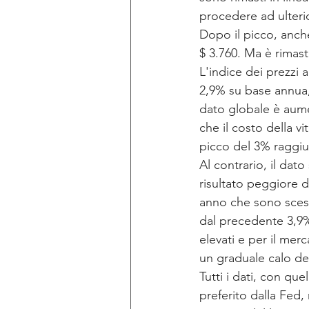
procedere ad ulterior
Dopo il picco, anche 
$ 3.760. Ma è rimast
L'indice dei prezzi 
2,9% su base annua, 
dato globale è aume
che il costo della v
picco del 3% raggiu
Al contrario, il dat
risultato peggiore d
anno che sono scese
dal precedente 3,9%
elevati e per il mer
un graduale calo dei
Tutti i dati, con que
preferito dalla Fed,