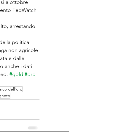
ssi a ottobre 
umento FedWatch 
alto, arrestando 
ella politica 
aga non agricole 
ta e dalle 
no anche i dati 
Fed. 
#gold
#oro
nco dell'oro
rgento