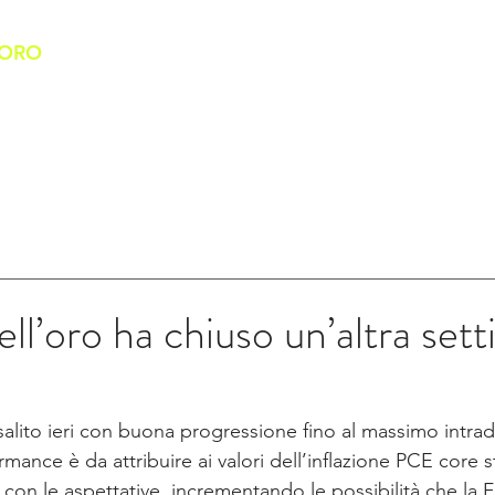
'ORO
HOME
CHI SIAMO
BANCO DELL'ORO
SERVIZI
dell’oro ha chiuso un’altra set
 salito ieri con buona progressione fino al massimo intrad
ormance è da attribuire ai valori dell’inflazione PCE core 
a con le aspettative, incrementando le possibilità che la 