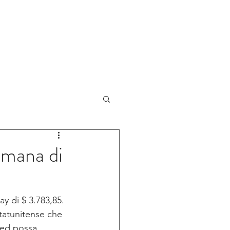
NOVITA'
BLOG
CONTATTI
timana di
ay di $ 3.783,85.
statunitense che 
Fed possa 