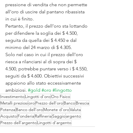
pressione di vendita che non permette 
all’oro di uscire dal pantano ribassista 
in cui è finito.
Pertanto, il prezzo dell’oro sta lottando 
per difendere la soglia dei $ 4.500, 
seguita da quella dei $ 4.450 e dal 
minimo del 24 marzo di $ 4.305.
Solo nel caso in cui il prezzo dell’oro 
riesca a rilanciarsi al di sopra dei $ 
4.500, potrebbe puntare verso i $ 4.550, 
seguiti da $ 4.600. Obiettivi successivi 
appaiono allo stato eccessivamente 
ambiziosi. 
#gold
#oro
#lingotto
Investimento
Lingotti d'oro
Oro Fisico
Metalli preziosi
oro
Prezzo dell'oro
Banco
Brescia
Potenza
Banco dell'oro
Monete d'oro
Valuta
Acquisto
Fonderia
Raffineria
Saggio
argento
Prezzo dell'argento
Lingotti d'argento