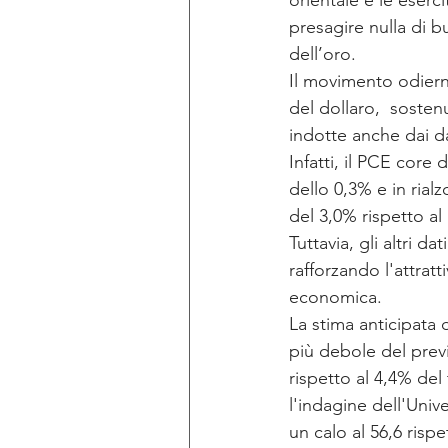
orientale e le eserc
presagire nulla di b
dell’oro.
Il movimento odierno
del dollaro,  sostenu
indotte anche dai d
Infatti, il PCE cor
dello 0,3% e in rial
del 3,0% rispetto a
Tuttavia, gli altri 
rafforzando l'attrat
economica. 
La stima anticipata d
più debole del previ
rispetto al 4,4% del
l'indagine dell'Univ
un calo al 56,6 risp