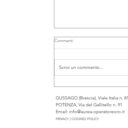
Commenti
Scrivi un commento...
Il prezzo dell’oro corre oltre i
4.300 dollari
GUSSAGO (Brescia), Viale Italia n. 
POTENZA, Via del Gallitello n. 9
Em
ail:
info@aurea-operatoreoro.it
PRIVACY
|
COOKIES POLICY