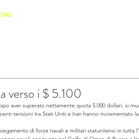
'ORO
HOME
CHI SIAMO
BANCO DELL'ORO
SERVIZI
a verso i $ 5.100
dopo aver superato nettamente quota 5.000 dollari, si muo
centi tensioni tra Stati Uniti e Iran hanno incrementato 
spiegamento di forze navali e militari statunitensi in tutta 