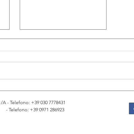
Il prezzo dell’oro prova ad
imboccare la strada del recupero
81/A - Telefono: +39
030 7778431
1 - Telefono: +39
0971 286923