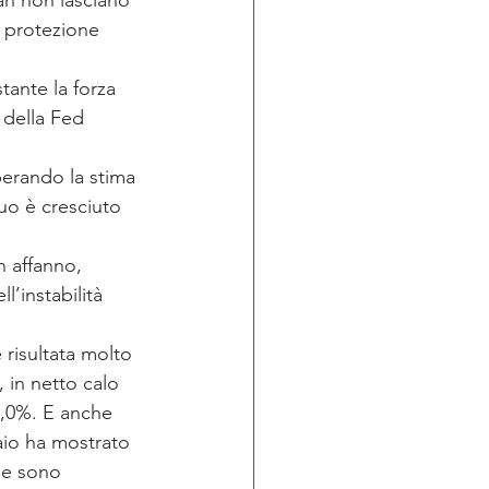
an non lasciano 
a protezione 
tante la forza 
 della Fed 
perando la stima 
nuo è cresciuto 
n affanno, 
l’instabilità 
 risultata molto 
 in netto calo 
 3,0%. E anche 
aio ha mostrato 
he sono 