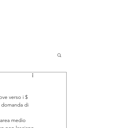
NOVITA'
BLOG
CONTATTI
ve verso i $ 
la domanda di 
l’area medio 