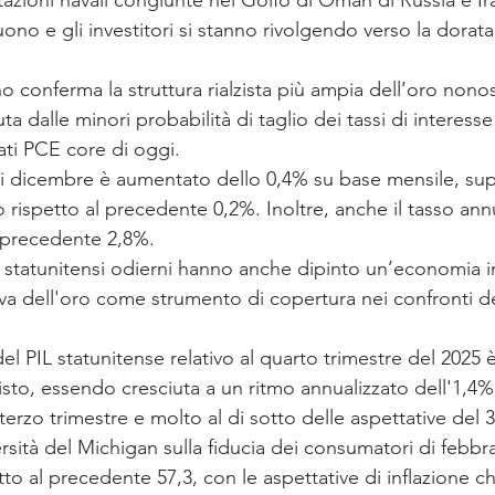
itazioni navali congiunte nel Golfo di Oman di Russia e Ir
uono e gli investitori si stanno rivolgendo verso la dorat
 conferma la struttura rialzista più ampia dell’oro nonos
ta dalle minori probabilità di taglio dei tassi di interesse
ati PCE core di oggi.
e di dicembre è aumentato dello 0,4% su base mensile, su
zo rispetto al precedente 0,2%. Inoltre, anche il tasso an
l precedente 2,8%.
dati statunitensi odierni hanno anche dipinto un’economia i
tiva dell'oro come strumento di copertura nei confronti del
el PIL statunitense relativo al quarto trimestre del 2025 è
sto, essendo cresciuta a un ritmo annualizzato dell'1,4%,
 terzo trimestre e molto al di sotto delle aspettative del
ersità del Michigan sulla fiducia dei consumatori di febbr
etto al precedente 57,3, con le aspettative di inflazione c