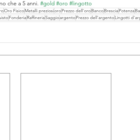
nno che a 5 anni. 
#gold
#oro
#lingotto
ro
Oro Fisico
Metalli preziosi
oro
Prezzo dell'oro
Banco
Brescia
Potenza
Ba
isto
Fonderia
Raffineria
Saggio
argento
Prezzo dell'argento
Lingotti d'a