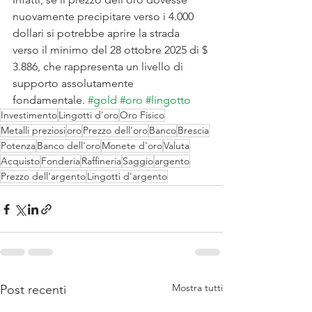
nuovamente precipitare verso i 4.000 
dollari si potrebbe aprire la strada 
verso il minimo del 28 ottobre 2025 di $ 
3.886, che rappresenta un livello di 
supporto assolutamente 
fondamentale. 
#gold
#oro
#lingotto
Investimento
Lingotti d'oro
Oro Fisico
Metalli preziosi
oro
Prezzo dell'oro
Banco
Brescia
Potenza
Banco dell'oro
Monete d'oro
Valuta
Acquisto
Fonderia
Raffineria
Saggio
argento
Prezzo dell'argento
Lingotti d'argento
Mostra tutti
Post recenti