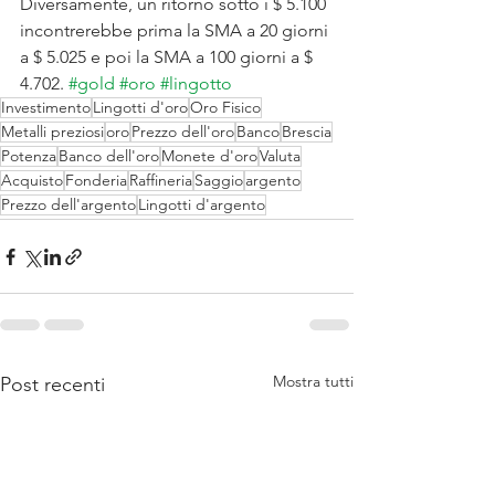
Diversamente, un ritorno sotto i $ 5.100 
incontrerebbe prima la SMA a 20 giorni 
a $ 5.025 e poi la SMA a 100 giorni a $ 
4.702. 
#gold
#oro
#lingotto
Investimento
Lingotti d'oro
Oro Fisico
Metalli preziosi
oro
Prezzo dell'oro
Banco
Brescia
Potenza
Banco dell'oro
Monete d'oro
Valuta
Acquisto
Fonderia
Raffineria
Saggio
argento
Prezzo dell'argento
Lingotti d'argento
Mostra tutti
Post recenti