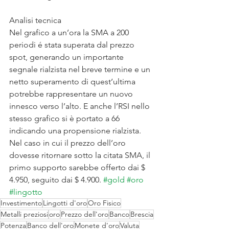
Analisi tecnica
Nel grafico a un’ora la SMA a 200 
periodi é stata superata dal prezzo 
spot, generando un importante 
segnale rialzista nel breve termine e un 
netto superamento di quest’ultima 
potrebbe rappresentare un nuovo 
innesco verso l’alto. E anche l’RSI nello 
stesso grafico si è portato a 66 
indicando una propensione rialzista. 
Nel caso in cui il prezzo dell’oro 
dovesse ritornare sotto la citata SMA, il 
primo supporto sarebbe offerto dai $ 
4.950, seguito dai $ 4.900. 
#gold
#oro
#lingotto
Investimento
Lingotti d'oro
Oro Fisico
Metalli preziosi
oro
Prezzo dell'oro
Banco
Brescia
Potenza
Banco dell'oro
Monete d'oro
Valuta