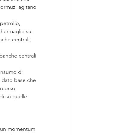
Hormuz, agitano 
petrolio, 
chermaglie sul 
che centrali, 
 banche centrali 
 consumo di 
l dato base che 
ercorso 
di su quelle 
do un momentum 