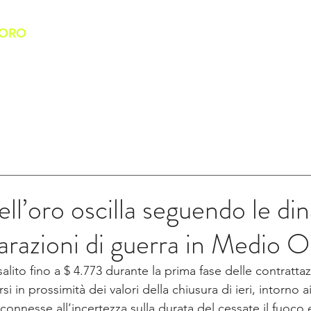
'ORO
HOME
CHI SIAMO
BANCO DELL'ORO
SERVIZI
dell’oro oscilla seguendo le d
iarazioni di guerra in Medio O
salito fino a $ 4.773 durante la prima fase delle contratta
rsi in prossimità dei valori della chiusura di ieri, intorno a
connesse all’incertezza sulla durata del cessate il fuoco 