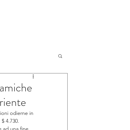
NOVITA'
BLOG
CONTATTI
inamiche
riente
zioni odierne in 
i $ 4.730.
e ad una fine 