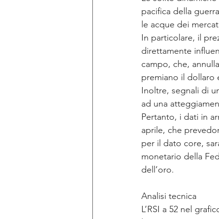
pacifica della guerr
le acque dei mercat
In particolare, il p
direttamente influen
campo, che, annulla
premiano il dollaro e
Inoltre, segnali di 
ad una atteggiamento
Pertanto, i dati in a
aprile, che prevedo
per il dato core, s
monetario della Fed,
dell’oro.
Analisi tecnica 
L’RSI a 52 nel graf