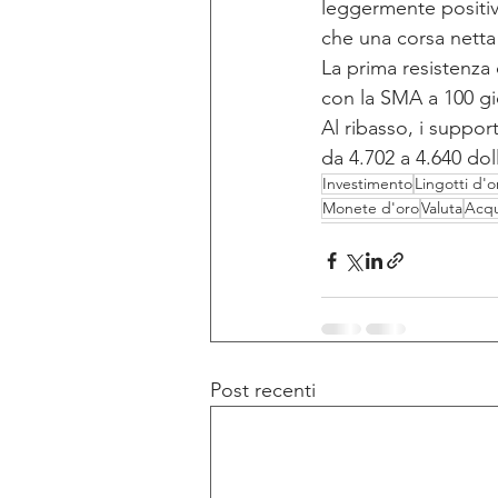
leggermente positiv
che una corsa netta 
La prima resistenza
con la SMA a 100 gio
Al ribasso, i suppo
da 4.702 a 4.640 doll
Investimento
Lingotti d'o
Monete d'oro
Valuta
Acqu
Post recenti