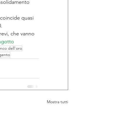
nsolidamento 
coincide quasi 
0.
revi, che vanno 
ngotto
nco dell'oro
rgento
Mostra tutti