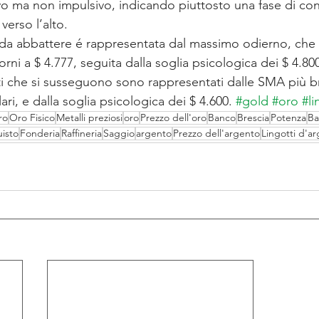
o ma non impulsivo, indicando piuttosto una fase di co
verso l’alto.
 da abbattere é rappresentata dal massimo odierno, che 
rni a $ 4.777, seguita dalla soglia psicologica dei $ 4.80
rti che si susseguono sono rappresentati dalle SMA più b
ari, e dalla soglia psicologica dei $ 4.600. 
#gold
#oro
#li
ro
Oro Fisico
Metalli preziosi
oro
Prezzo dell'oro
Banco
Brescia
Potenza
Ba
isto
Fonderia
Raffineria
Saggio
argento
Prezzo dell'argento
Lingotti d'a