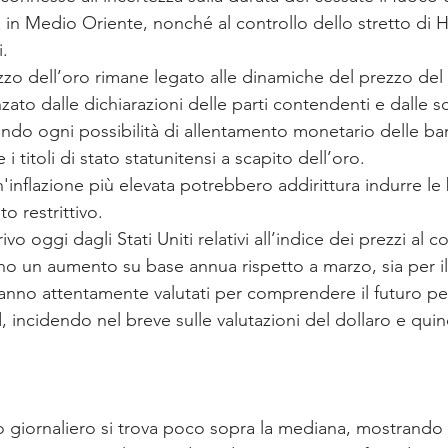
a in Medio Oriente, nonché al controllo dello stretto di 
i.
rezzo dell’oro rimane legato alle dinamiche del prezzo del 
zato dalle dichiarazioni delle parti contendenti e dalle s
ndo ogni possibilità di allentamento monetario delle ban
 i titoli di stato statunitensi a scapito dell’oro.
un'inflazione più elevata potrebbero addirittura indurre le
 restrittivo.
rrivo oggi dagli Stati Uniti relativi all’indice dei prezzi al
no un aumento su base annua rispetto a marzo, sia per i
aranno attentamente valutati per comprendere il futuro p
 incidendo nel breve sulle valutazioni del dollaro e quin
ico giornaliero si trova poco sopra la mediana, mostran