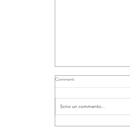
Commenti
Scrivi un commento...
Il prezzo dell’oro corre oltre i