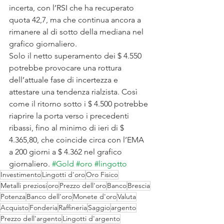
incerta, con l’RSI che ha recuperato 
quota 42,7, ma che continua ancora a 
rimanere al di sotto della mediana nel 
grafico giornaliero.
Solo il netto superamento dei $ 4.550 
potrebbe provocare una rottura 
dell’attuale fase di incertezza e 
attestare una tendenza rialzista. Così 
come il ritorno sotto i $ 4.500 potrebbe 
riaprire la porta verso i precedenti 
ribassi, fino al minimo di ieri di $ 
4.365,80, che coincide circa con l’EMA 
a 200 giorni a $ 4.362 nel grafico 
giornaliero. 
#Gold
#oro
#lingotto
Investimento
Lingotti d'oro
Oro Fisico
Metalli preziosi
oro
Prezzo dell'oro
Banco
Brescia
Potenza
Banco dell'oro
Monete d'oro
Valuta
Acquisto
Fonderia
Raffineria
Saggio
argento
Prezzo dell'argento
Lingotti d'argento