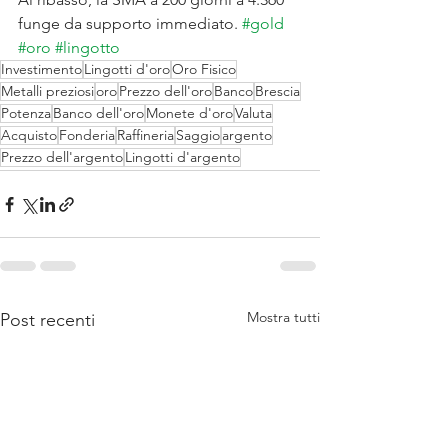
funge da supporto immediato. 
#gold
#oro
#lingotto
Investimento
Lingotti d'oro
Oro Fisico
Metalli preziosi
oro
Prezzo dell'oro
Banco
Brescia
Potenza
Banco dell'oro
Monete d'oro
Valuta
Acquisto
Fonderia
Raffineria
Saggio
argento
Prezzo dell'argento
Lingotti d'argento
Mostra tutti
Post recenti